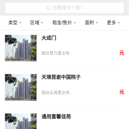
在哪里安个家?
类型
区域
租金/售价
面积
更多
大成门
元
烟台慧力置业有限公司
天境昆嵛中国院子
元
烟台云海置业有限责任公司
通用富馨佳苑