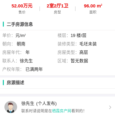
52.00万元
2
室
2
厅
1
卫
96.00 m
2
售价
房型
面积
二手房源信息
单价：
元/m
楼层：
19 楼/层
2
朝向：
朝南
装修类型：
毛坯未装
房屋年代：
年
房屋类型：
高层
联系人：
徐先生
区域：
暂无数据
产权年限：
已满两年
房源描述
徐先生
(个人发布)
联系时请说明是在
栖霞房产网
看到的！